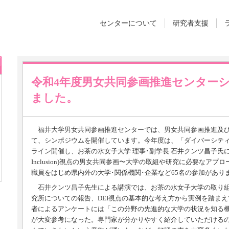
センターについて
研究者支援
令和4年度男女共同参画推進センター
ました。
福井大学男女共同参画推進センターでは、男女共同参画推進及び
て、シンポジウムを開催しています。今年度は、「ダイバーシティ推
ライン開催し、お茶の水女子大学 理事･副学長 石井クンツ昌子氏による講演「DE
Inclusion)視点の男女共同参画〜大学の取組や研究に必要なア
職員をはじめ県内外の大学･関係機関･企業など65名の参加があり
石井クンツ昌子先生による講演では、お茶の水女子大学の取り組
究所についての報告、DEI視点の基本的な考え方から実例を踏ま
者によるアンケートには「この分野の先進的な大学の状況を知る
が大変参考になった。専門家が分かりやすく紹介していただける