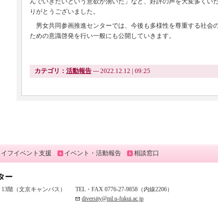
んでいきたいという意欲が湧いた」など、好評の声を大変多くい
りがとうございました。
男女共同参画推進センターでは、今後も多様性を尊重する社会の
ための意識啓発を行い一般にも公開していきます。
カテゴリ：
活動報告
--- 2022.12.12 | 09:25
ライフイベント支援
イベント・活動報告
相談窓口
ター
究棟 13階（文京キャンパス）
TEL・FAX 0776-27-9858（内線2206）
diversity@ml.u-fukui.ac.jp