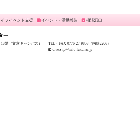
ライフイベント支援
イベント・活動報告
相談窓口
ター
究棟 13階（文京キャンパス）
TEL・FAX 0776-27-9858（内線2206）
diversity@ml.u-fukui.ac.jp