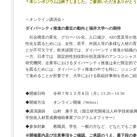
＊本シンポジウムは終了しました。ご参加いただきありがとう
＜オンライン講演会＞
ダイバーシティ推進の最近の動向と福井大学への期待
社会構造の変化、グローバル化、人口減少、AIの普及等が急
性化を図るためには、女性、若手、外国人等の多様な人材の育
とが不可欠です。欧米諸国では、ダイバーシティ推進が組織の
一方、日本では、固定的性別役割分担意識等のアンコンシャス
研究機関、企業等におけるダイバーシティ推進は未だ限定的で
を図るためには、ダイバーシティ推進の中でも特に、ジェンダ
て進めることが肝要です。大学における取組好事例を含めご紹
◆開催日時 令和７年１２月８日（月）13:20～14:50
◆開催方法 オンライン開催（Webex）
◆講演講師 山村 康子 氏（国立研究開発法人科学技術振
学技術人材育成費補助事業プログラムオフィサー）
◆参加対象 教職員、学生、一般の方など、どなたでもご参
※開催案内及び注意事項をご確認、ご承諾のうえ、最下段の参