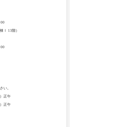
0
13階）
0
さい。
）正午
）正午