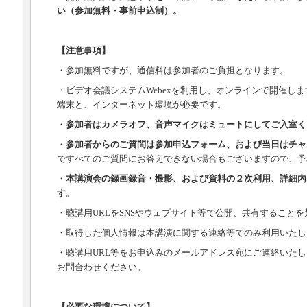
い（
参加無料・事前申込制）。
【注意事項】
・参加無料ですが、通信料は参加者のご負担となります。
・ビデオ会議システムWebexを利用し、オンラインで開催し
端末と、インターネット環境が必要です。
・
参加者はカメラオフ、音声マイクはミュートにしてご入室く
・
参加者からのご質問は参加申込フォーム、および当日はチャ
ですべてのご質問にお答えできない場合もございますので、予
・
本講演会の録画録音・撮影、および資料の２次利用、詳細内
す
。
・聴講用URLをSNSやウェブサイト等で公開、共有すること
・取得した個人情報は本講演に関する連絡等でのみ利用いたし
・聴講用URL等をお申込みのメールアドレス宛にご連絡いたし
お問合わせください。