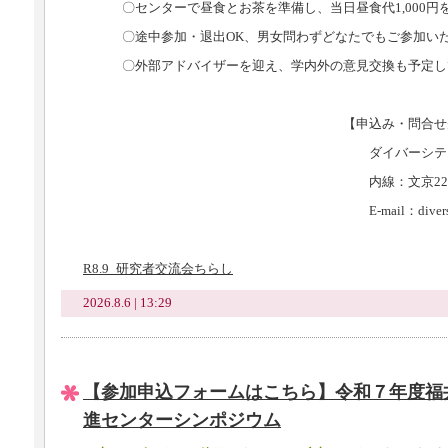
〇センターで昼食とお茶を準備し、当日昼食代1,000円
〇途中参加・退出OK、男女問わずどなたでもご参加いた
〇外部アドバイザーを迎え、学内外の意見交換も予定し
【申込み・問合せ先
ダイバーシティ推進セ
内線：文京220
E-mail：diversity@ml.u-fuk
R8.9_研究者交流会ちらし
2026.8.6 | 13:29
【参加申込フォームはこちら】令和７年度福
進センターシンポジウム