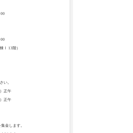
0
0
13階）
さい。
）正午
）正午
を集金します。