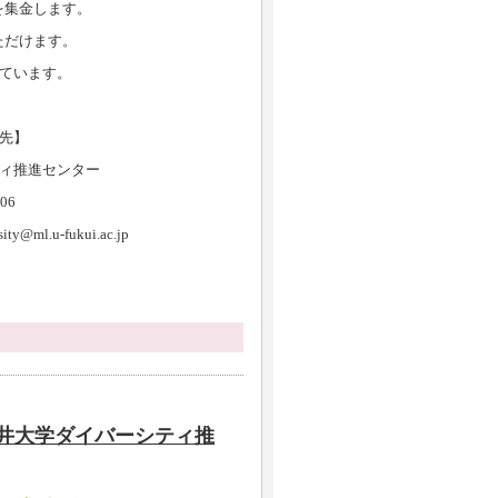
を集金します。
だけます。
ています。
】
ンター
6
ui.ac.jp
井大学ダイバーシティ推