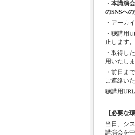
・
本講演
のSNSへ
・アーカ
・聴講用U
止します
・取得し
用いたし
・前日まで
ご連絡い
聴講用UR
【必要な
当日、シ
講演会を