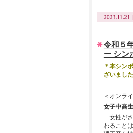
2023.11.21 
令和５
ー シン
＊本シン
ざいまし
＜オンラ
女子中高
女性がさ
わること