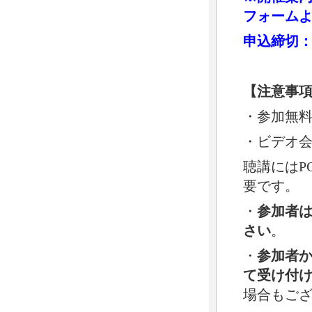
フォーム
申込締切
【注意事
・参加無
・ビデオ会
聴講にはP
要です。
・
参加者
さい
。
・
参加者
て受け付
場合もご