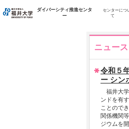
ダイバーシティ推進センタ
センターにつ
ー
て
ニュース
令和５
ー シ
福井大学
ンドを有
ことので
関係機関
ジウムを