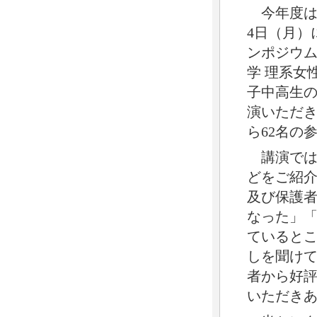
今年度は
4日（月）
ンポジウム
学 理系女
子中高生
演いただ
ら62名の
講演では
どをご紹
及び保護
なった」
ていると
しを聞け
者
から好
いただき