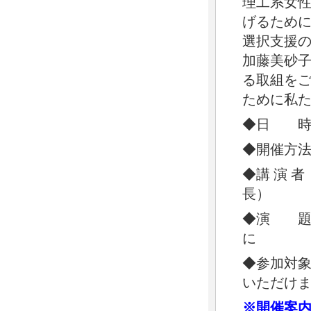
理工系女
げるため
選択支援の
加藤美砂
る取組を
ために私
◆日 時 
◆開催方法
◆講 演 
長）
◆演 題
に
◆参加対
いただけ
※開催案